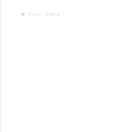
为各行业客户提供或定制多
Product
生物识别